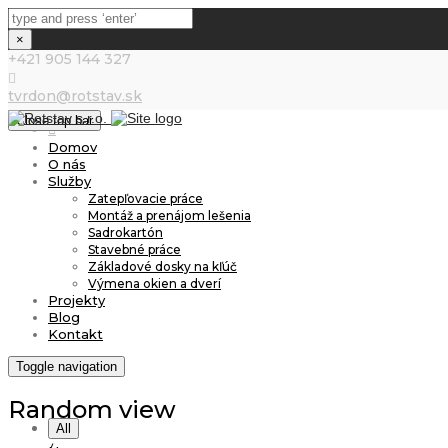
×
+421 905 144 327
tvrdon@rotstav.sk
Close top bar
Domov
O nás
Služby
Zatepľovacie práce
Montáž a prenájom lešenia
Sadrokartón
Stavebné práce
Základové dosky na kľúč
Výmena okien a dverí
Projekty
Blog
Kontakt
Toggle navigation
Random view
All