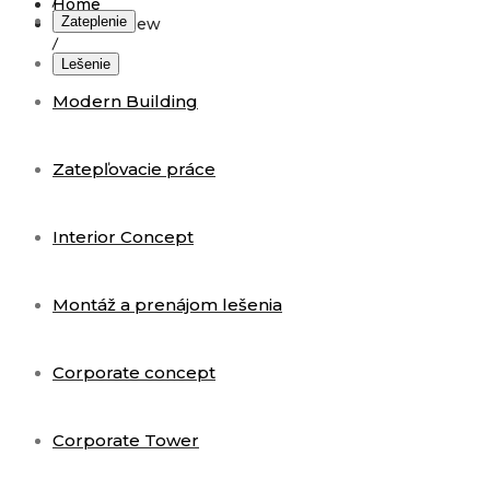
/
Home
Zateplenie
Random view
/
Lešenie
Modern Building
Zatepľovacie práce
Interior Concept
Montáž a prenájom lešenia
Corporate concept
Corporate Tower