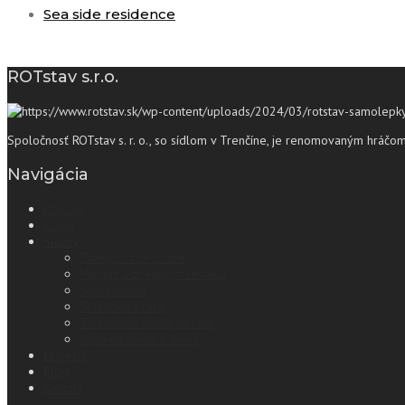
Sea side residence
ROTstav s.r.o.
Spoločnosť ROTstav s. r. o., so sídlom v Trenčíne, je renomovaným hráč
Navigácia
Domov
O nás
Služby
Zatepľovacie práce
Montáž a prenájom lešenia
Sadrokartón
Stavebné práce
Základové dosky na kľúč
Výmena okien a dverí
Projekty
Blog
Kontakt