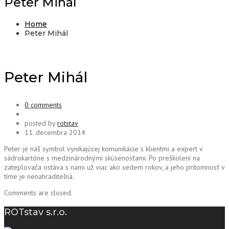
Peter Mihál
Home
Peter Mihál
Peter Mihál
0 comments
posted by
rotstav
11. decembra 2014
Peter je náš symbol vynikajúcej komunikácie s klientmi a expert v
sádrokartóne s medzinárodnými skúsenosťami. Po preškolení na
zateplovača ostáva s nami už viac ako sedem rokov, a jeho prítomnosť v
tíme je nenahraditeľná.
Comments are closed.
ROTstav s.r.o.