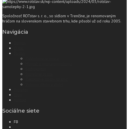
Spoločnosť ROTstav s. r. o., so sídlom v Trenčíne, je renomovaným
hráčom na slovenskom stavebnom trhu, kde pôsobí už od roku 2005.
Navigácia
Domov
O nás
Služby
Zatepľovacie práce
Montáž a prenájom lešenia
Sadrokartón
Stavebné práce
Základové dosky na kľúč
Výmena okien a dverí
Projekty
Blog
Kontakt
Sociálne siete
FB