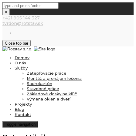
×
+421 905 144 327
tvrdon@rotstav.sk
Close top bar
Domov
O nás
Služby
Zatepľovacie práce
Montáž a prenájom lešenia
Sadrokartón
Stavebné práce
Základové dosky na kľúč
Výmena okien a dverí
Projekty
Blog
Kontakt
Toggle navigation